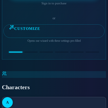
Sign in to purchase
or
CUSTOMIZE
Opens our wizard with these settings pre-filled
Characters
A