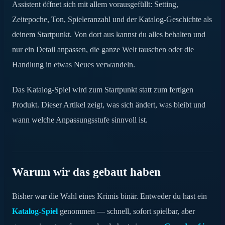
Assistent öffnet sich mit allem vorausgefüllt: Setting,
Zeitepoche, Ton, Spieleranzahl und der Katalog-Geschichte als
Wann du Katalog-als-Vorlage nutzen solltest
deinem Startpunkt. Von dort aus kannst du alles behalten und
Häufig gestellte Fragen
nur ein Detail anpassen, die ganze Welt tauschen oder die
Handlung in etwas Neues verwandeln.
Probier es bei deinem nächsten Krimi-Abend
Das Katalog-Spiel wird zum Startpunkt statt zum fertigen
Produkt. Dieser Artikel zeigt, was sich ändert, was bleibt und
wann welche Anpassungsstufe sinnvoll ist.
Warum wir das gebaut haben
Bisher war die Wahl eines Krimis binär. Entweder du hast ein
Katalog-Spiel
genommen — schnell, sofort spielbar, aber