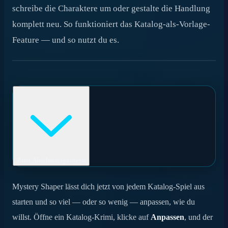
schreibe die Charaktere um oder gestalte die Handlung
komplett neu. So funktioniert das Katalog-als-Vorlage-
Feature — und so nutzt du es.
Zum Abschnitt springen
Warum wir das gebaut haben
Mystery Shaper lässt dich jetzt von jedem Katalog-Spiel aus
starten und so viel — oder so wenig — anpassen, wie du
So funktioniert es
willst. Öffne ein Katalog-Krimi, klicke auf
Anpassen
, und der
Ein Spektrum der Anpassung