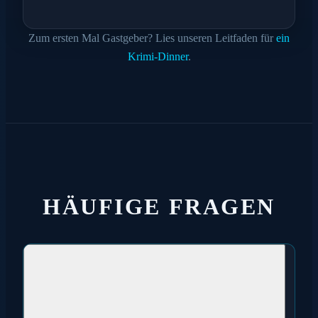
Zum ersten Mal Gastgeber? Lies unseren Leitfaden für
ein
Krimi-Dinner
.
HÄUFIGE FRAGEN