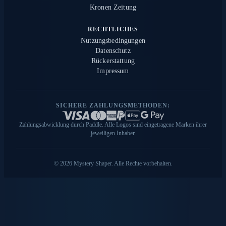
Kronen Zeitung
RECHTLICHES
Nutzungsbedingungen
Datenschutz
Rückerstattung
Impressum
SICHERE ZAHLUNGSMETHODEN:
Zahlungsabwicklung durch Paddle. Alle Logos sind eingetragene Marken ihrer
jeweiligen Inhaber.
©
2026
Mystery Shaper.
Alle Rechte vorbehalten.