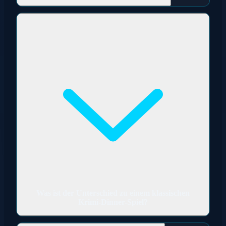
Was ist der Unterschied zu einem klassischen
Krimi-Dinner-Spiel?