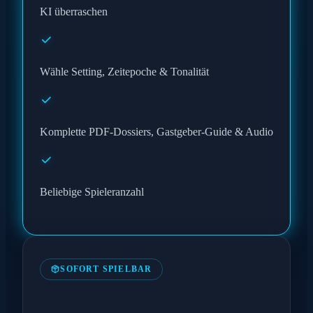
KI überraschen
Wähle Setting, Zeitepoche & Tonalität
Komplette PDF-Dossiers, Gastgeber-Guide & Audio
Beliebige Spieleranzahl
SOFORT SPIELBAR