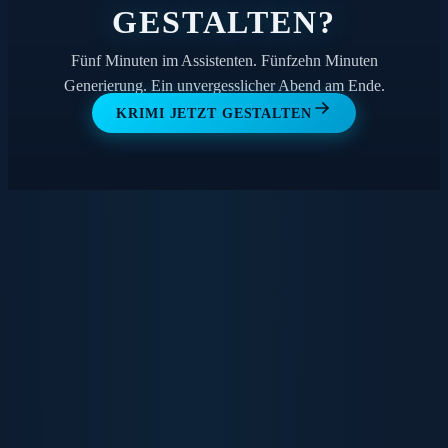
GESTALTEN?
Fünf Minuten im Assistenten. Fünfzehn Minuten
Generierung. Ein unvergesslicher Abend am Ende.
KRIMI JETZT GESTALTEN