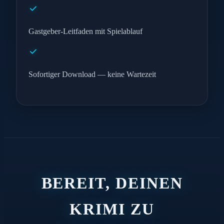
Gastgeber-Leitfaden mit Spielablauf
Sofortiger Download — keine Wartezeit
BEREIT, DEINEN
KRIMI ZU