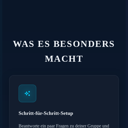
WAS ES BESONDERS
MACHT
Schritt-für-Schritt-Setup
Beantworte ein paar Fragen zu deiner Gruppe und