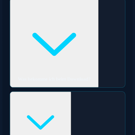
Was bekomme ich beim Download?