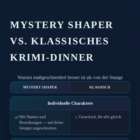
MYSTERY SHAPER
VS. KLASSISCHES
KRIMI-DINNER
Warum maßgeschneidert besser ist als von der Stange
MYSTERY SHAPER
KLASSISCH
Individuelle Charaktere
Mit Namen und
Generisch, für alle gleich
Beziehungen — auf deine
Gruppe zugeschnitten