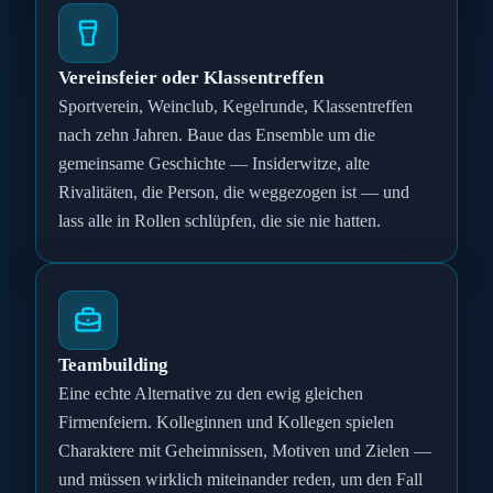
Vereinsfeier oder Klassentreffen
Sportverein, Weinclub, Kegelrunde, Klassentreffen
nach zehn Jahren. Baue das Ensemble um die
gemeinsame Geschichte — Insiderwitze, alte
Rivalitäten, die Person, die weggezogen ist — und
lass alle in Rollen schlüpfen, die sie nie hatten.
Teambuilding
Eine echte Alternative zu den ewig gleichen
Firmenfeiern. Kolleginnen und Kollegen spielen
Charaktere mit Geheimnissen, Motiven und Zielen —
und müssen wirklich miteinander reden, um den Fall