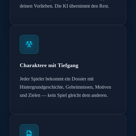
deinen Vorlieben. Die KI übernimmt den Rest.
Charaktere mit Tiefgang
Jeder Spieler bekommt ein Dossier mit
Hintergrundgeschichte, Geheimnissen, Motiven
und Zielen — kein Spiel gleicht dem anderen.