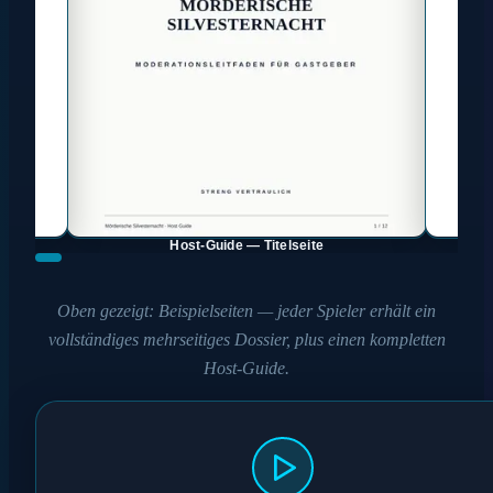
Host-Guide — Titelseite
C
Oben gezeigt: Beispielseiten — jeder Spieler erhält ein
vollständiges mehrseitiges Dossier, plus einen kompletten
Host-Guide.