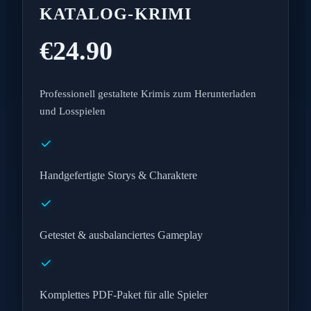
KATALOG-KRIMI
€24.90
Professionell gestaltete Krimis zum Herunterladen
und Losspielen
Handgefertigte Storys & Charaktere
Getestet & ausbalanciertes Gameplay
Komplettes PDF-Paket für alle Spieler